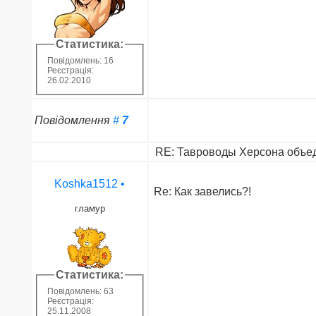
Статистика:
Повідомлень: 16
Реєстрація:
26.02.2010
Повідомлення
#
7
RE: Тавроводы Херсона объед
Koshka1512
•
Re: Как завелись?!
гламур
Статистика:
Повідомлень: 63
Реєстрація:
25.11.2008