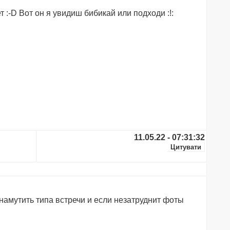
т :-D Вот он я увидиш бибикай или подходи :!:
11.05.22 - 07:31:32
 намутить типа встречи и если незатруднит фоты