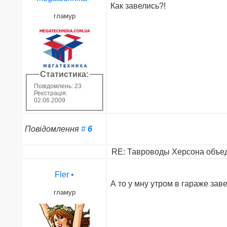
Как завелись?!
гламур
Статистика:
Повідомлень: 23
Реєстрація:
02.06.2009
Повідомлення
#
6
RE: Тавроводы Херсона объед
Fler
•
А то у мну утром в гараже заве
гламур