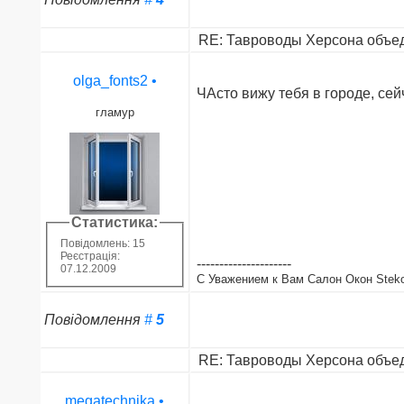
RE: Тавроводы Херсона объед
olga_fonts2
•
ЧАсто вижу тебя в городе, сейч
гламур
Статистика:
Повідомлень: 15
Реєстрація:
---------------------
07.12.2009
С Уважением к Вам Салон Окон Steko, 
Повідомлення
#
5
RE: Тавроводы Херсона объед
megatechnika
•