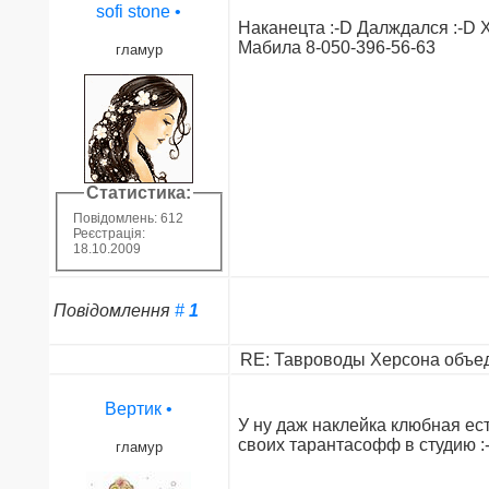
sofi stone
•
Наканецта :-D Далждался :-D Хо
Мабила 8-050-396-56-63
гламур
Статистика:
Повідомлень: 612
Реєстрація:
18.10.2009
Повідомлення
#
1
RE: Тавроводы Херсона объед
Вертик
•
У ну даж наклейка клюбная ест
своих тарантасофф в студию :
гламур