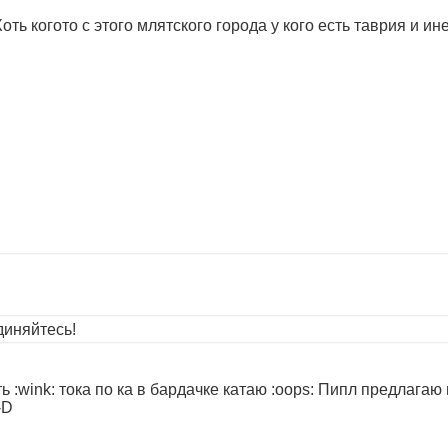
ть когото с этого млятского города у кого есть таврия и ине
иняйтесь!
ь :wink: тока по ка в бардачке катаю :oops: Пипл предлагаю
-D