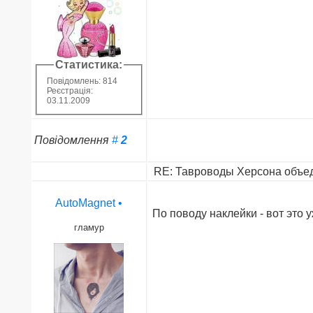
Статистика:
Повідомлень: 814
Реєстрація:
03.11.2009
Повідомлення
#
2
RE: Тавроводы Херсона объед
AutoMagnet
•
По поводу наклейки - вот это 
гламур