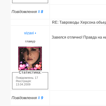
Повідомлення
#
8
RE: Тавроводы Херсона объед
vizavi
•
Завелся отлично! Правда на ни
гламур
Статистика:
Повідомлень: 17
Реєстрація:
13.04.2009
Повідомлення
#
9