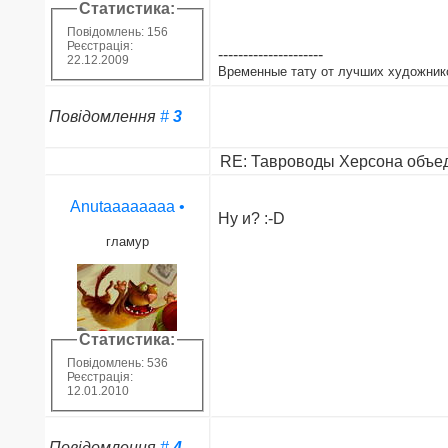
Статистика:
Повідомлень: 156
Реєстрація:
---------------------
22.12.2009
Временные тату от лучших художник
Повідомлення
#
3
RE: Тавроводы Херсона объед
Anutaaaaaaaa
•
Ну и? :-D
гламур
Статистика:
Повідомлень: 536
Реєстрація:
12.01.2010
Повідомлення
#
4