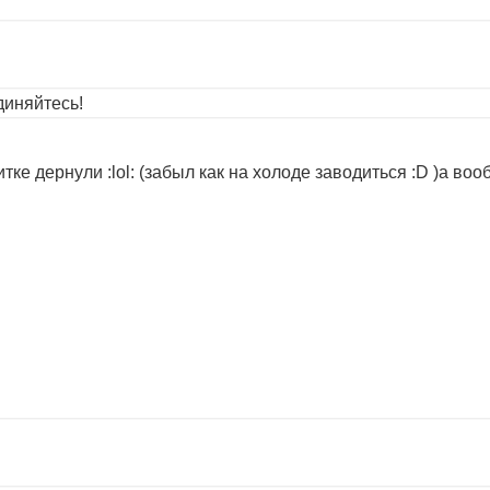
иняйтесь!
тке дернули :lol: (забыл как на холоде заводиться :D )а в