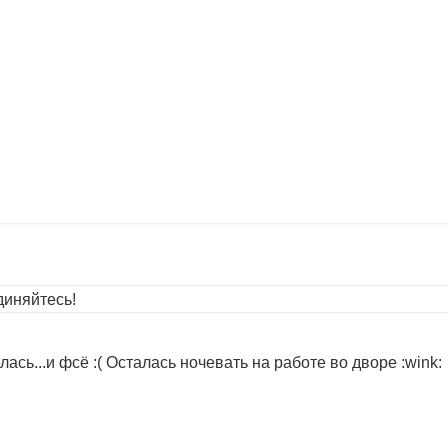
иняйтесь!
лась...и фсё :( Осталась ночевать на работе во дворе :wink: