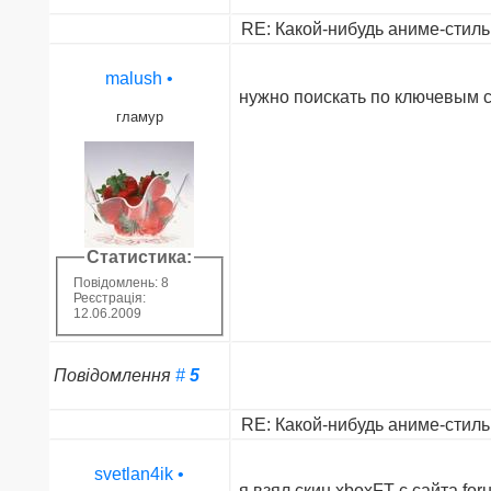
RE: Какой-нибудь аниме-стиль 
malush
•
нужно поискать по ключевым с
гламур
Статистика:
Повідомлень: 8
Реєстрація:
12.06.2009
Повідомлення
#
5
RE: Какой-нибудь аниме-стиль 
svetlan4ik
•
я взял скин xboxFT с сайта fo