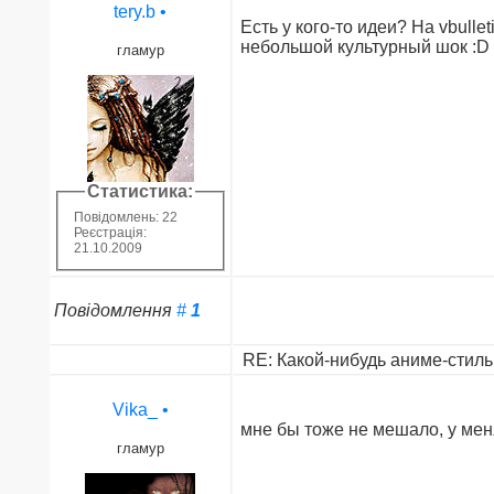
tery.b
•
Есть у кого-то идеи? На vbull
небольшой культурный шок :D
гламур
Статистика:
Повідомлень: 22
Реєстрація:
21.10.2009
Повідомлення
#
1
RE: Какой-нибудь аниме-стиль 
Vika_
•
мне бы тоже не мешало, у ме
гламур