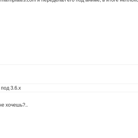
под 3.6.х
не хочешь?..