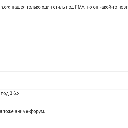
etin.org нашел только один стиль под FMA, но он какой-то н
под 3.6.х
ня тоже аниме-форум.