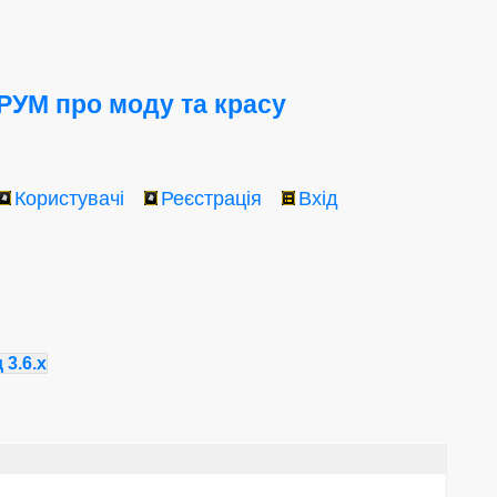
УМ про моду та красу
Користувачі
Реєстрація
Вхід
3.6.х