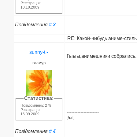
Реєстрація:
10.10.2009
Повідомлення
#
3
RE: Какой-нибудь аниме-стиль 
sunny-t
•
Гыыы,анимешники собрались.Я
гламур
Статистика:
Повідомлень: 278
Реєстрація:
---------------------
16.09.2009
[/url]
Повідомлення
#
4