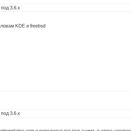
под 3.6.х
ловам KDE и freebsd
под 3.6.х
rumtemplates.com и переделал его под аниме, в итоге неплох