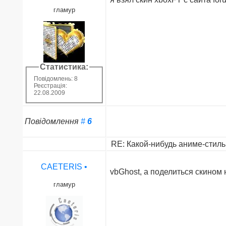
гламур
Статистика:
Повідомлень: 8
Реєстрація:
22.08.2009
Повідомлення
#
6
RE: Какой-нибудь аниме-стиль 
CAETERIS
•
vbGhost, а поделиться скином 
гламур