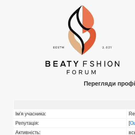
Перегляди профі
Ім'я учасника:
Re
Репутація:
[
Оц
Активність:
вс