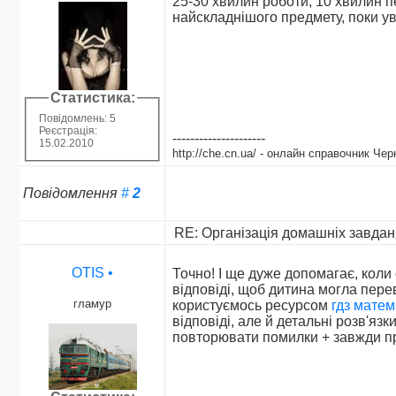
25-30 хвилин роботи, 10 хвилин п
найскладнішого предмету, поки ув
Статистика:
Повідомлень: 5
Реєстрація:
---------------------
15.02.2010
http://che.cn.ua/ - онлайн справочник Че
Повідомлення
#
2
RE: Організація домашніх завдан
OTIS
•
Точно! І ще дуже допомагає, коли
відповіді, щоб дитина могла пере
гламур
користуємось ресурсом
гдз матем
відповіді, але й детальні розв'язк
повторювати помилки + завжди пр