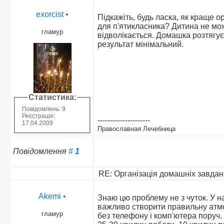
exorcist
•
Підкажіть, будь ласка, як краще 
для п'ятикласника? Дитина не мо
гламур
відволікається. Домашка розтягуєт
результат мінімальний.
Статистика:
Повідомлень: 9
Реєстрація:
---------------------
17.04.2009
Православная Лечебница
Повідомлення
#
1
RE: Організація домашніх завдан
Akemi
•
Знаю цю проблему не з чуток. У н
важливо створити правильну атмо
гламур
без телефону і комп'ютера поруч. 